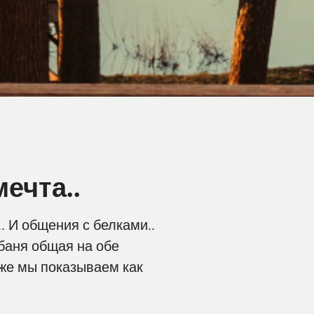
ечта..
 И общения с белками..
 баня общая на обе
иже мы показываем как