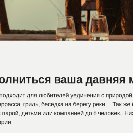
олниться ваша давняя м
подходит для любителей уединения с природой..
ррасса, гриль, беседка на берегу реки… Так же
 парой, детьми или компанией до 6 человек.. Н
ории