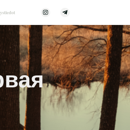
ystiedot
рвая