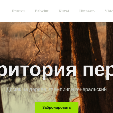
Etusivu
Palvelut
Kuvat
Hinnasto
Yhte
ритория пе
Домик на дереве, глемпинг и генеральский
Забронировать